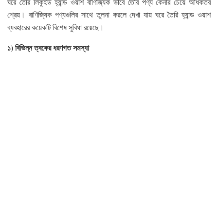
ঘরে তৈরি লিকুইড হ্যান্ড ওয়াশ বাণিজ্যিক ভাবে তৈরি পণ্য কেনার চেয়ে অধিকতর
শ্রেয়। বাণিজ্যিক পণ্যগুলির সাথে তুলনা করলে দেখা যায় ঘরে তৈরি হ্যান্ড ওয়াশ
ব্যবহারের কয়েকটি বিশেষ সুবিধা রয়েছে।
১) বিভিন্ন ত্বকের ধরণগত সমস্যা