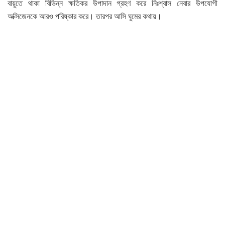
বায়ুতে থাকা বিভিন্ন ক্ষতিকর উপাদান গ্রহণ করে নিঃশ্বাস নেবার উপযোগী
অক্সিজেনকে আরও পরিষ্কার করে। তারপর আসি ঘুমের কথায়।