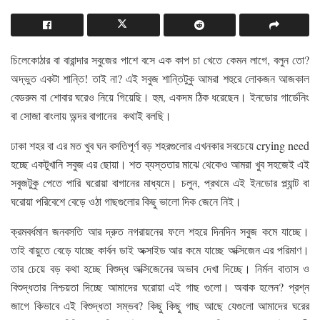
চিলেকোঠার বা বারান্দার সবুজের পাশে বসে এক কাপ চা খেতে কেমন লাগে, বলুন তো?
অদ্ভুত একটা শান্তি! তাই না? এই সবুজ শান্তিটুকু আমরা শহুরে লোকজন আজকাল
বেডরুম বা শোবার ঘরেও নিয়ে গিয়েছি। হুম, একদম ঠিক ধরেছেন। ইনডোর গার্ডেনিং
বা সোজা বাংলায় অন্দর বাগানের কথাই বলছি।
ঢাকা শহর বা এর মত খুব ঘন বসতিপূর্ণ বড় শহরগুলোর এখনকার সবচেয়ে crying need
হচ্ছে একটুখানি সবুজ এর ছোয়া। শত ব্যস্ততার মাঝে থেকেও আমরা খুব সহজেই এই
সবুজটুকু পেতে পারি ঘরোয়া বাগানের মাধ্যমে। চলুন,
প্রথমে এই ইনডোর প্ল্যান্ট বা
ঘরোয়া পরিবেশে বেড়ে ওঠা গাছগুলোর কিছু ভালো দিক জেনে নিই।
ক্রমবর্ধমান জনবসতি আর দ্রুত নগরায়নের ফলে শহরে দিনদিন সবুজ কমে যাচ্ছে।
তাই বায়ুতে বেড়ে যাচ্ছে কার্বন ডাই অক্সাইড আর কমে যাচ্ছে অক্সিজেন এর পরিমাণ।
তার চেয়ে বড় কথা হচ্ছে বিশুদ্ধ অক্সিজেনের অভাব দেখা দিচ্ছে। নির্মল বাতাস ও
বিশুদ্ধতার নিশ্চয়তা দিচ্ছে আমাদের ঘরোয়া এই গাছ গুলো। অবাক হলেন? প্রশ্ন
জাগে কিভাবে এই বিশুদ্ধতা সম্ভব? কিছু কিছু গাছ আছে যেগুলো আমাদের ঘরের