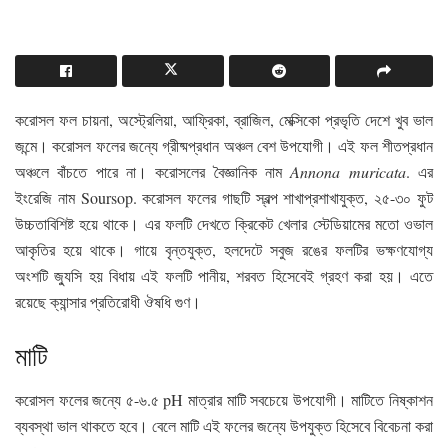
করোসল ফল চায়না, অস্ট্রেলিয়া, আফ্রিকা, ব্রাজিল, মেক্সিকো প্রভৃতি দেশে খুব ভাল
জন্মে। করোসল ফলের জন্যে গ্রীষ্মপ্রধান অঞ্চল বেশ উপযোগী। এই ফল শীতপ্রধান
অঞ্চলে বাঁচতে পারে না। করোসলের বৈজ্ঞানিক নাম
Annona muricata
. এর
ইংরেজি নাম Soursop. করোসল ফলের গাছটি স্বল্প শাখাপ্রশাখাযুক্ত, ২৫-৩০ ফুট
উচ্চতাবিশিষ্ট হয়ে থাকে। এর ফলটি দেখতে ক্রিকেট খেলার স্টেডিয়ামের মতো ওভাল
আকৃতির হয়ে থাকে। গায়ে বৃন্তযুক্ত, হলদেটে সবুজ রঙের ফলটির ভক্ষণযোগ্য
অংশটি জ্যুসি হয় বিধায় এই ফলটি পানীয়, শরবত হিসেবেই গ্রহণ করা হয়। এতে
রয়েছে ক্যান্সার প্রতিরোধী ঔষধি গুণ।
মাটি
করোসল ফলের জন্যে ৫-৬.৫ pH মাত্রার মাটি সবচেয়ে উপযোগী। মাটিতে নিষ্কাশন
ব্যবস্থা ভাল থাকতে হবে। বেলে মাটি এই ফলের জন্যে উপযুক্ত হিসেবে বিবেচনা করা