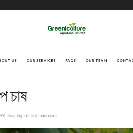
BOUT US
OUR SERVICES
FAQS
OUR TEAM
CONTA
পে চাষ
 করি
Reading Time: 3 mins read