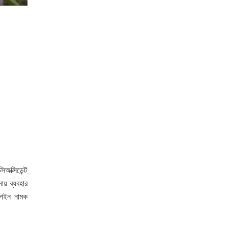
অক্সিডেন্ট
ায় ব্যবহার
েপেইন নামক