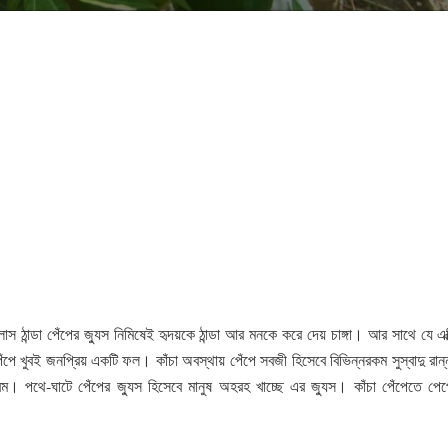
স ঠান্ডা পেঁপের জ্যুস নিমিষেই হৃদয়কে ঠান্ডা আর মনকে করে দেয় চাঙ্গা। আর সাথে যে এক্সি
পে খুবই জনপ্রিয় একটি ফল। কাঁচা অবস্থায় পেঁপে সবজী হিসেবে বিভিন্নরকম সুস্বাদু রান্ন
ম। পথে-ঘাটে পেঁপের জ্যুস হিসেবে মানুষ অহরহ খাচ্ছে এর জ্যুস। কাঁচা পেঁপেতে প