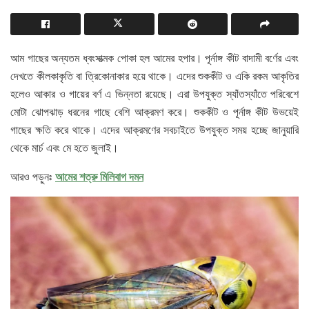
আম গাছের অন্যতম ধ্বংসাত্মক পোকা হল আমের হপার। পূর্নাঙ্গ কীট বাদামী বর্ণের এবং
দেখতে কীলকাকৃতি বা ত্রিকোনাকার হয়ে থাকে। এদের শুককীট ও একি রকম আকৃতির
হলেও আকার ও গায়ের বর্ণ এ ভিন্নতা রয়েছে। এরা উপযুক্ত স্যাঁতস্যাঁতে পরিবেশে
মোটা ঝোপঝাড় ধরনের গাছে বেশি আক্রমণ করে। শুককীট ও পূর্নাঙ্গ কীট উভয়েই
গাছের ক্ষতি করে থাকে। এদের আক্রমণের সবচাইতে উপযুক্ত সময় হচ্ছে জানুয়ারি
থেকে মার্চ এবং মে হতে জুলাই।
আমের শত্রু মিলিবাগ দমন
আরও পড়ুনঃ