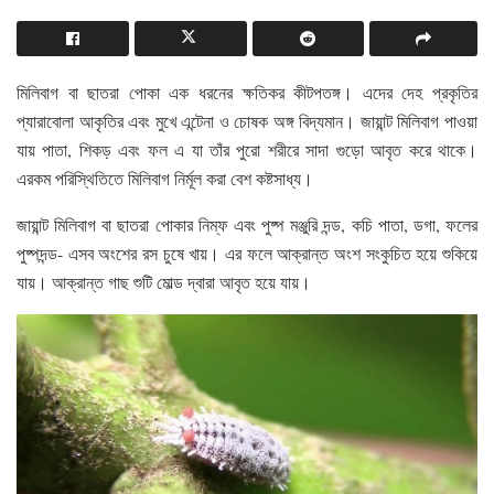
মিলিবাগ বা ছাতরা পোকা এক ধরনের ক্ষতিকর কীটপতঙ্গ। এদের দেহ প্রকৃতির
প্যারাবোলা আকৃতির এবং মুখে এন্টেনা ও চোষক অঙ্গ বিদ্যমান। জায়ান্ট মিলিবাগ পাওয়া
যায় পাতা, শিকড় এবং ফল এ যা তাঁর পুরো শরীরে সাদা গুড়ো আবৃত করে থাকে।
এরকম পরিস্থিতিতে মিলিবাগ নির্মূল করা বেশ কষ্টসাধ্য।
জায়ান্ট মিলিবাগ বা ছাতরা পোকার নিম্ফ এবং পুষ্প মঞ্জুরি দন্ড, কচি পাতা, ডগা, ফলের
পুষ্পদন্ড- এসব অংশের রস চুষে খায়। এর ফলে আক্রান্ত অংশ সংকুচিত হয়ে শুকিয়ে
যায়। আক্রান্ত গাছ শুটি মোল্ড দ্বারা আবৃত হয়ে যায়।