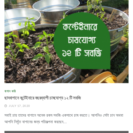
বাগান করি
ছাদবাগানে কন্টেইনারে বছরব্যাপী চাষযোগ্য ১২ টি সবজি
JULY 17, 2020
সবাই চায় তাদের বাগানে অনেক রকম সবজি একসাথে চাষ করতে। আপনিও সেটা চান অথবা
আপনি নিখুঁত বাগানের জন্য পরিকল্পনা করছেন...