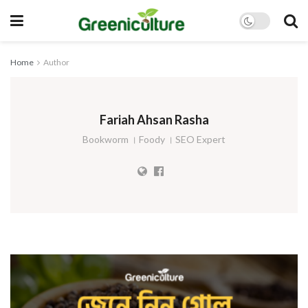
Home
Author
Fariah Ahsan Rasha
Bookworm । Foody । SEO Expert