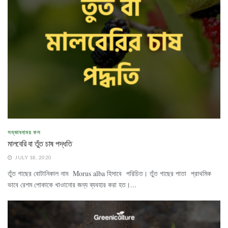
সম্ভাবনাময় ফল
মালবেরি বা তুঁত চাষ পদ্ধতি
JULY 18, 2020
তুঁত গাছের বোটানিকাল নাম Morus alba হিসাবে পরিচিত। তুঁত গাছের পাতা প্রাথমিক
ভাবে রেশম পোকাকে খাওানোর জন্য ব্যবহার করা হত।...