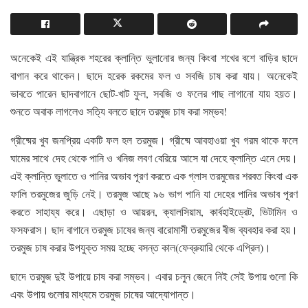
অনেকেই এই যান্ত্রিক শহরের ক্লান্তি ভুলানোর জন্য কিংবা শখের বশে বাড়ির ছাদে
বাগান করে থাকেন। ছাদে হরেক রকমের ফল ও সবজি চাষ করা যায়। অনেকেই
ভাবতে পারেন ছাদবাগানে ছোট-খাট ফুল, সবজি ও ফলের গাছ লাগানো যায় হয়ত।
শুনতে অবাক লাগলেও সত্যি বলতে ছাদে তরমুজ চাষ করা সম্ভব!
গ্রীষ্মের খুব জনপ্রিয় একটি ফল হল তরমুজ। গ্রীষ্মে আবহাওয়া খুব গরম থাকে ফলে
ঘামের সাথে দেহ থেকে পানি ও খনিজ লবণ বেরিয়ে আসে যা দেহে ক্লান্তি এনে দেয়।
এই ক্লান্তি ভুলাতে ও পানির অভাব পূরণ করতে এক গ্লাস তরমুজের শরবত কিংবা এক
ফালি তরমুজের জুড়ি নেই। তরমুজ আছে ৯৬ ভাগ পানি যা দেহের পানির অভাব পূরণ
করতে সাহায্য করে। এছাড়া ও আয়রন, ক্যালসিয়াম, কার্বহাইড্রেট, ভিটামিন ও
ফসফরাস। ছাদ বাগানে তরমুজ চাষের জন্য বারোমাসী তরমুজের বীজ ব্যবহার করা হয়।
তরমুজ চাষ করার উপযুক্ত সময় হচ্ছে বসন্ত কাল(ফেব্রুয়ারি থেকে এপ্রিল)।
ছাদে তরমুজ দুই উপায়ে চাষ করা সম্ভব। এবার চলুন জেনে নিই সেই উপায় গুলো কি
এবং উপায় গুলোর মাধ্যমে তরমুজ চাষের আদ্যোপান্ত।