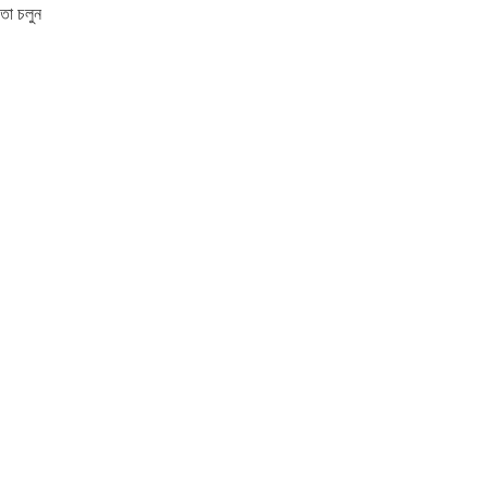
ো চলুন