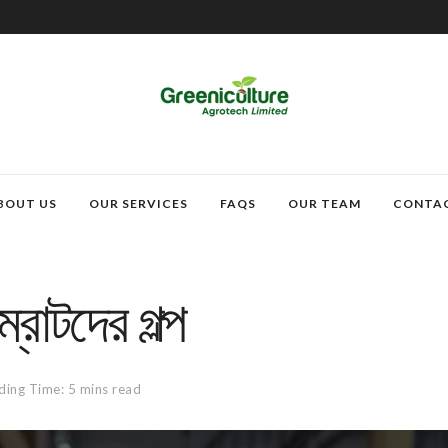
BOUT US
OUR SERVICES
FAQS
OUR TEAM
CONTA
রাটদের গল্প
ding Time: 5 mins read