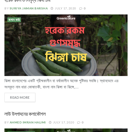
হরেক রকম গুণসমৃদ্ধ ঝিঙ্গা চাষ
BY
SURIYA JAMAN BARSHA
JULY 17, 2020
0
বাগান করি
ঝিঙ্গা বাংলাদেশের একটি গ্রীষ্মকালীন বা বর্ষাকালীন অনেক পুষ্টিকর সবজি। স্থানভেদে এর
সংস্কৃত নাম ধারা কোষাতকী, বাংলা নাম ঝিঙ্গা বা ঝিঙ্গে,...
READ MORE
লাউ উৎপাদনের কলাকৌশল
BY
AHMED IMRAN HALIMI
JULY 17, 2020
0