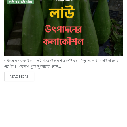
সবজি খাই কব্জি ডুবিয়ে
লাউয়ের নাম শুনলেই যে গানটি প্রথমেই মনে পড়ে সেটি হল - "স্বাদের লাউ, বানাইলো মোরে
বৈরাগী"। এছাড়াও খুবই সুপরিচিতি একটি...
READ MORE