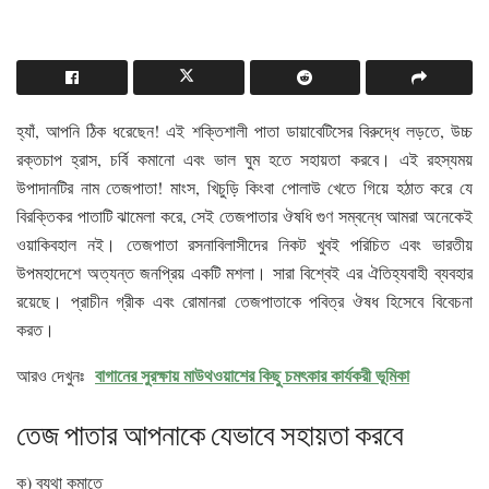
হ্যাঁ, আপনি ঠিক ধরেছেন! এই শক্তিশালী পাতা ডায়াবেটিসের বিরুদ্ধে লড়তে, উচ্চ
রক্তচাপ হ্রাস, চর্বি কমানো এবং ভাল ঘুম হতে সহায়তা করবে। এই রহস্যময়
উপাদানটির নাম তেজপাতা! মাংস, খিচুড়ি কিংবা পোলাউ খেতে গিয়ে হঠাত করে যে
বিরক্তিকর পাতাটি ঝামেলা করে, সেই তেজপাতার ঔষধি গুণ সম্বন্ধে আমরা অনেকেই
ওয়াকিবহাল নই। তেজপাতা রসনাবিলাসীদের নিকট খুবই পরিচিত এবং ভারতীয়
উপমহাদেশে অত্যন্ত জনপ্রিয় একটি মশলা। সারা বিশ্বেই এর ঐতিহ্যবাহী ব্যবহার
রয়েছে। প্রাচীন গ্রীক এবং রোমানরা তেজপাতাকে পবিত্র ঔষধ হিসেবে বিবেচনা
করত।
বাগানের সুরক্ষায় মাউথওয়াশের কিছু চমৎকার কার্যকরী ভূমিকা
আরও দেখুনঃ
তেজ পাতার আপনাকে যেভাবে সহায়তা করবে
ক) ব্যথা কমাতে