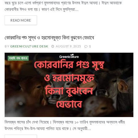
বছর ঘুরে চলে এলো ধর্মপ্রাণ মুসলমানদের প্রাণের উৎসব ঈদুল আযহা। ঈদুল আযহাকে
কোরবানীর ঈদও বলা হয়। কারণ এই দিনে মুসল্লিরা...
READ MORE
কোরবানির পশু সুস্থ ও হরমোনমুক্ত কিনা বুঝবেন যেভাবে
BY
GREENICULTURE DESK
AUGUST 9, 2025
1
গবাদি পশু পালন
যিলহজ্ব মাসের চাঁদ দেখা গিয়েছে। যিলহজ্ব মাসের ১০ তারিখ মুসলমানদের অন্যতম ধর্মীয়
উৎসব পবিত্র ঈদ-উল-আযহা পালিত হয়ে থাকে। সে অনুযায়ী...